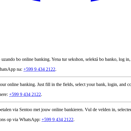
 uzando bo online banking. Yena tur sekshon, selektá bo banko, log in,
 WhatsApp na:
+599 9 434 2122
.
r online banking. Just fill in the fields, select your bank, login, and c
here:
+599 9 434 2122
.
talen via Sentoo met jouw online bankieren. Vul de velden in, selectee
t ons op via WhatsApp:
+599 9 434 2122
.